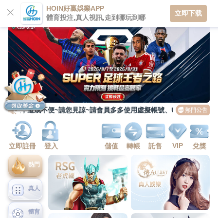
HOIN好贏娛樂APP
音效
立即下载
體育投注,真人視訊,走到哪玩到哪
間待定，造成不便~請您見諒~請會員多多使用虛擬帳號、USDT轉帳進行
VIP
立即註冊
登入
儲值
轉帳
託售
兌獎
熱門
真人
體育